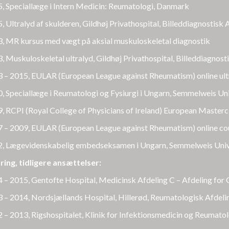
, Speciallæge i Intern Medicin: Reumatologi, Danmark
, Ultralyd af skulderen, Gildhøj Privathospital, Billeddiagnostisk 
, MR kursus med vægt på aksial muskuloskeletal diagnostik
, Muskuloskeletal ultralyd, Gildhøj Privathospital, Billeddiagnost
 – 2015, EULAR (European League against Rheumatism) online ul
, Speciallæge i Reumatologi og Fysiurgi i Ungarn, Semmelweis Uni
, RCPI (Royal College of Physicians of Ireland) European Master
 – 2009, EULAR (European League against Rheumatism) online cou
, Lægevidenskabelig embedseksamen i Ungarn, Semmelweis Univ
ring, tidligere ansættelser:
 – 2015, Gentofte Hospital, Medicinsk Afdeling C – Afdeling fo
 – 2014, Nordsjællands Hospital, Hillerød, Reumatologisk Afdeli
 – 2013, Rigshospitalet, Klinik for Infektionsmedicin og Reumatol