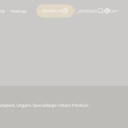
Kontakt os
itik
Weblogs
45423635
DA
dapest, Ungarn. Speciallæge i Intern Medicin :