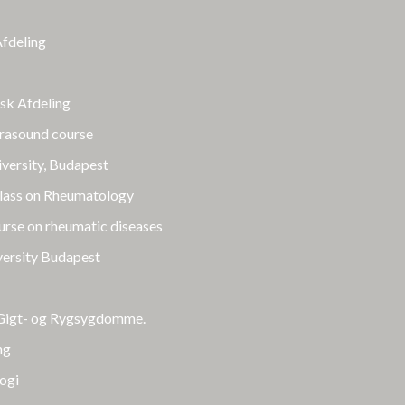
Afdeling
isk Afdeling
trasound course
versity, Budapest
class on Rheumatology
rse on rheumatic diseases
ersity Budapest
r Gigt- og Rygsygdomme.
ng
ogi