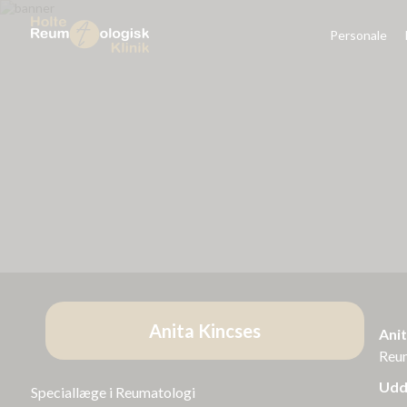
Personale
Anita Kincses
Anit
Reum
Udd
Speciallæge i Reumatologi